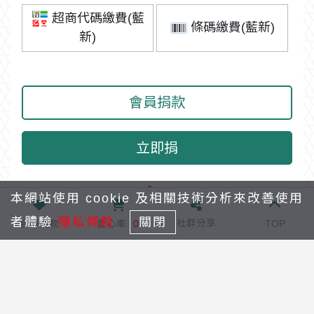
超商代碼繳費(藍
條碼繳費(藍新)
新)
會員捐款
立即捐
本網站使用 cookie 及相關技術分析來改善使用
者體驗
隱私條款
關閉
社群分享
我要捐款
愛心車
0
TOP
回列表