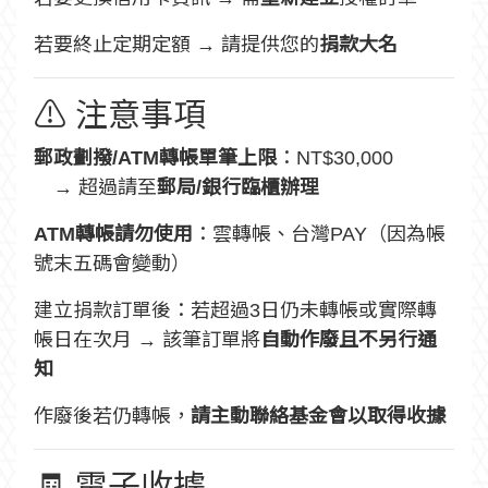
若要終止定期定額 → 請提供您的
捐款大名
⚠ 注意事項
郵政劃撥/ATM轉帳單筆上限
：NT$30,000
→ 超過請至
郵局/銀行臨櫃辦理
ATM轉帳請勿使用
：雲轉帳、台灣PAY（因為帳
號末五碼會變動）
建立捐款訂單後：若超過3日仍未轉帳或實際轉
帳日在次月 → 該筆訂單將
自動作廢且不另行通
知
作廢後若仍轉帳，
請主動聯絡基金會以取得收據
🧾 電子收據